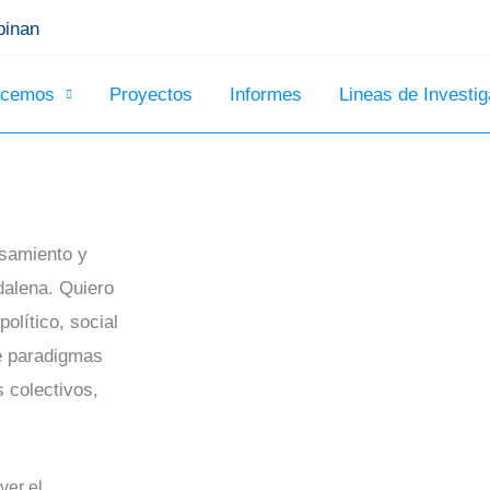
inan
acemos
Proyectos
Informes
Lineas de Investig
nsamiento y
dalena. Quiero
olítico, social
e paradigmas
 colectivos,
ver el