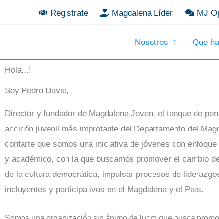
Ir
Registrate
Magdalena Líder
MJ Op
al
contenido
Nosotros
Que h
Hola...!
Soy Pedro David,
Director
y fundador de Magdalena Joven, el tanque de pe
accicón juvenil más improtante del Departamento del Mag
contarte que somos una iniciativa de jóvenes con enfoque p
y académico, con la que buscamos promover el cambio d
de la cultura democrática, impulsar procesos de liderazgos
incluyentes y participativos en el Magdalena y el País.
Somos una organización sin ánimo de lucro que busca promo