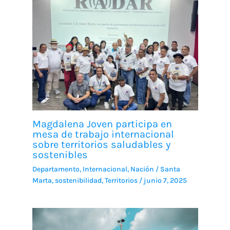
Magdalena Joven participa en
mesa de trabajo internacional
sobre territorios saludables y
sostenibles
Departamento
,
Internacional
,
Nación
/
Santa
Marta
,
sostenibilidad
,
Territorios
/
junio 7, 2025