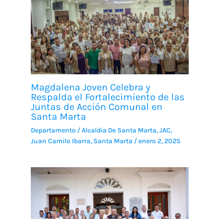
Magdalena Joven Celebra y
Respalda el Fortalecimiento de las
Juntas de Acción Comunal en
Santa Marta
Departamento
/
Alcaldia De Santa Marta
,
JAC
,
Juan Camilo Ibarra
,
Santa Marta
/
enero 2, 2025