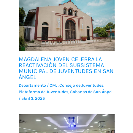
MAGDALENA JOVEN CELEBRA LA
REACTIVACIÓN DEL SUBSISTEMA
MUNICIPAL DE JUVENTUDES EN SAN
ÁNGEL
Departamento
/
CMJ
,
Consejo de Juventudes
,
Plataforma de Juventudes
,
Sabanas de San Ángel
/
abril 3, 2025