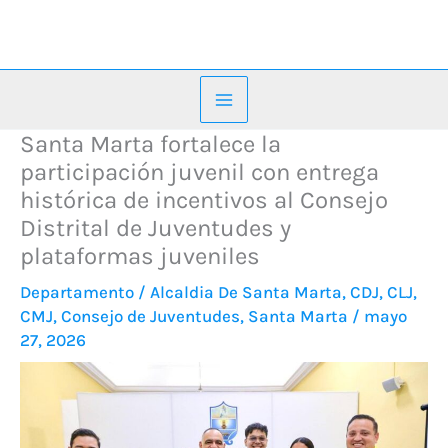
Ir
al
contenido
Santa Marta fortalece la
participación juvenil con entrega
histórica de incentivos al Consejo
Distrital de Juventudes y
plataformas juveniles
Departamento
/
Alcaldia De Santa Marta
,
CDJ
,
CLJ
,
CMJ
,
Consejo de Juventudes
,
Santa Marta
/
mayo
27, 2026