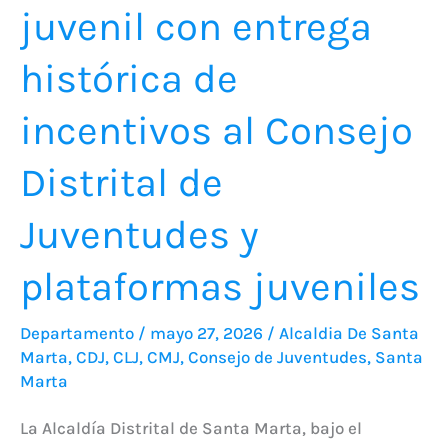
juvenil con entrega
Distrital
de
histórica de
Juventudes
y
incentivos al Consejo
plataformas
Distrital de
juveniles
Juventudes y
plataformas juveniles
Departamento
/
mayo 27, 2026
/
Alcaldia De Santa
Marta
,
CDJ
,
CLJ
,
CMJ
,
Consejo de Juventudes
,
Santa
Marta
La Alcaldía Distrital de Santa Marta, bajo el