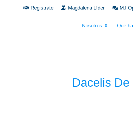
Ir
Registrate
Magdalena Líder
MJ Op
al
contenido
Nosotros
Que h
Dacelis De
Brillando