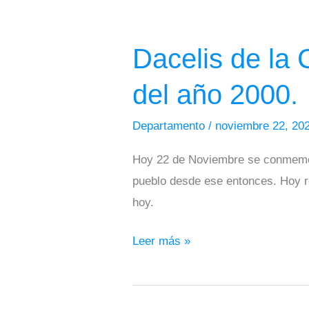
Dacelis
de
Dacelis de la
la
Cruz,
del año 2000.
recuerda
aquel
Departamento
/
noviembre 22, 20
22
Hoy 22 de Noviembre se conmemora 
de
pueblo desde ese entonces. Hoy r
noviembre
hoy.
del
año
Leer más »
2000.