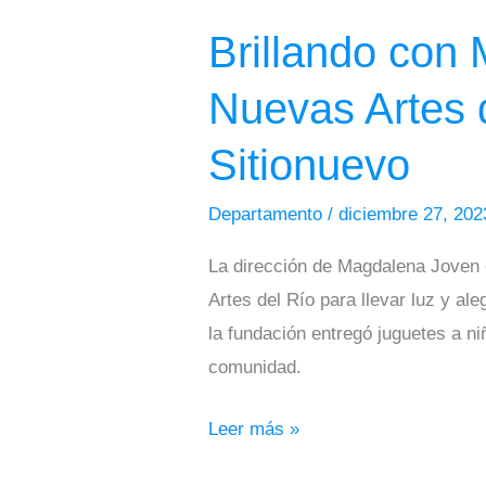
con
Brillando con
Magia:
Magdalena
Nuevas Artes 
Joven
y
Sitionuevo
Fundación
Nuevas
Departamento
/
diciembre 27, 20
Artes
La dirección de Magdalena Joven e
del
Artes del Río para llevar luz y al
Río
la fundación entregó juguetes a n
Iluminan
comunidad.
la
Navidad
Leer más »
en
Sitionuevo