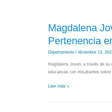
Magdalena
Joven
Magdalena Jov
Promueve
la
Pertenencia e
Sensibilización
y
Departamento
/
diciembre 13, 20
Pertenencia
Magdalena Joven, a través de su d
en
educativas con estudiantes sobre 
Nueva
Venecia
Leer más »