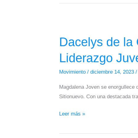
Dacelys
de
Dacelys de la
la
Cruz
Liderazgo Juve
Mendoza:
Impulsando
Movimiento
/
diciembre 14, 2023
el
Magdalena Joven se enorgullece d
Liderazgo
Sitionuevo. Con una destacada tray
Juvenil
en
Leer más »
Sitionuevo