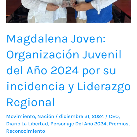
su
incidencia
y
Magdalena Joven:
Liderazgo
Regional
Organización Juvenil
del Año 2024 por su
incidencia y Liderazgo
Regional
Movimiento
,
Nación
/
diciembre 31, 2024
/
CEO
,
Diario La Libertad
,
Personaje Del Año 2024
,
Premios
,
Reconocimiento