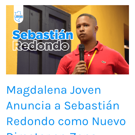
Magdalena
Joven
Anuncia
a
Sebastián
Redondo
como
Nuevo
Director
Magdalena Joven
en
Anuncia a Sebastián
Zona
Bananera
Redondo como Nuevo