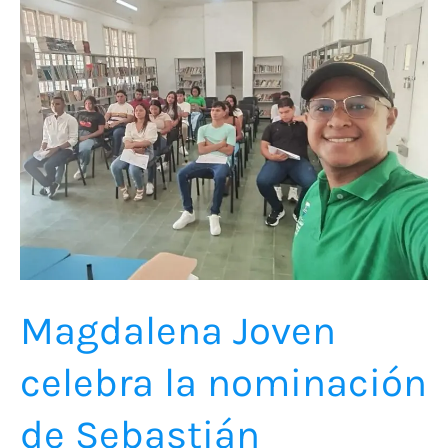
Joven
celebra
la
nominación
de
Sebastián
Redondo
a
los
premios
Magdalena Joven
de
la
celebra la nominación
ONG
de Sebastián
Cremos