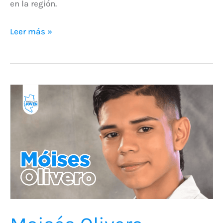
en la región.
Leer más »
Moisés
Olivero
Rodríguez
asume
el
Rol
de
Director
en