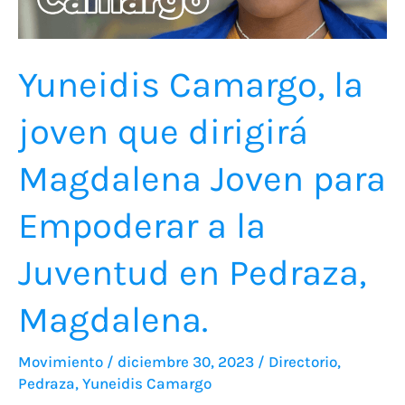
Magdalena
Joven
para
Yuneidis Camargo, la
Empoderar
joven que dirigirá
a
la
Magdalena Joven para
Juventud
en
Empoderar a la
Pedraza,
Juventud en Pedraza,
Magdalena.
Magdalena.
Movimiento
/
diciembre 30, 2023
/
Directorio
,
Pedraza
,
Yuneidis Camargo