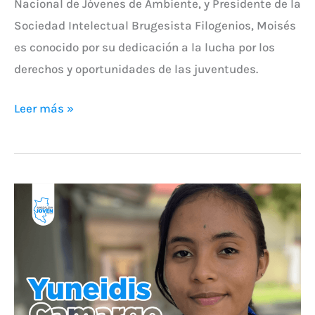
Nacional de Jóvenes de Ambiente, y Presidente de la
Sociedad Intelectual Brugesista Filogenios, Moisés
es conocido por su dedicación a la lucha por los
derechos y oportunidades de las juventudes.
Leer más »
Yuneidis
Camargo,
la
joven
que
dirigirá