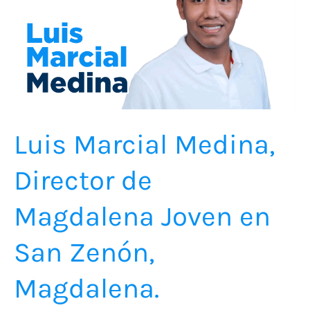
Medina,
Director
de
Magdalena
Joven
en
San
Luis Marcial Medina,
Zenón,
Director de
Magdalena.
Magdalena Joven en
San Zenón,
Magdalena.