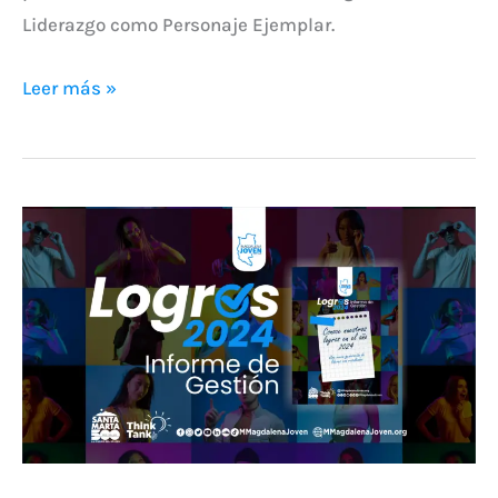
Liderazgo como Personaje Ejemplar.
Leer más »
Magdalena
Joven
presenta
su
Informe
de
Gestión
2024
y