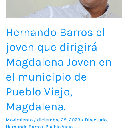
dirigirá
Magdalena
Joven
en
Hernando Barros el
el
joven que dirigirá
municipio
de
Magdalena Joven en
Pueblo
Viejo,
el municipio de
Magdalena.
Pueblo Viejo,
Magdalena.
Movimiento
/
diciembre 29, 2023
/
Directorio
,
Hernando Barros
,
Pueblo Viejo