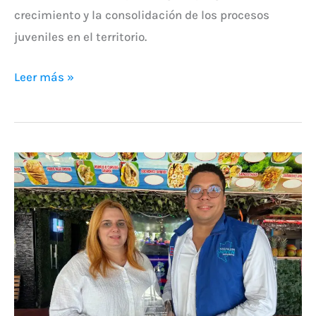
crecimiento y la consolidación de los procesos
juveniles en el territorio.
Leer más »
Magdalena
Joven:
Organización
Juvenil
del
Año
2024
por