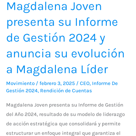
Magdalena Joven
anuncia
presenta su Informe
su
evolución
de Gestión 2024 y
a
Magdalena
anuncia su evolución
Líder
a Magdalena Líder
Movimiento
/
febrero 3, 2025
/
CEO
,
Informe De
Gestión 2024
,
Rendición de Cuentas
Magdalena Joven presenta su Informe de Gestión
del Año 2024, resultado de su modelo de liderazgo
de acción estratégica que consolidará y permite
estructurar un enfoque integral que garantiza el