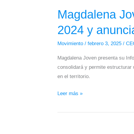
Joven
Magdalena Jov
presenta
su
2024 y anunci
Informe
de
Movimiento
/
febrero 3, 2025
/
CE
Gestión
Magdalena Joven presenta su Info
2024
consolidará y permite estructurar 
y
en el territorio.
anuncia
su
Leer más »
evolución
a
Magdalena
Líder
Magdalena