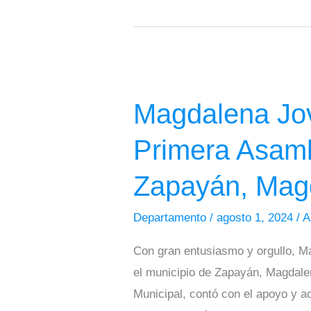
Futuro
del
Municipio
Magdalena
Joven
Magdalena Jov
Celebra
la
Primera Asamb
Realización
de
Zapayán, Mag
la
Primera
Departamento
/
agosto 1, 2024
/
A
Asamblea
Con gran entusiasmo y orgullo, Ma
Municipal
el municipio de Zapayán, Magdalen
de
Municipal, contó con el apoyo y 
Juventudes