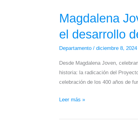
Joven
Magdalena Jov
impulsa
celebración
el desarrollo d
histórica
para
Departamento
/
diciembre 8, 202
el
Desde Magdalena Joven, celebramos
desarrollo
historia: la radicación del Proyec
de
celebración de los 400 años de fu
Plato
Leer más »
Magdalena