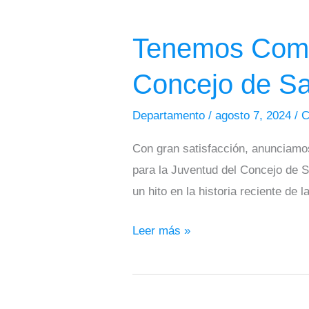
Tenemos
Comisión
Tenemos Comis
Accidental
para
Concejo de Sa
la
Juventud
Departamento
/
agosto 7, 2024
/
en
Con gran satisfacción, anunciamos
el
para la Juventud del Concejo de S
Concejo
un hito en la historia reciente de 
de
Santa
Leer más »
Marta.