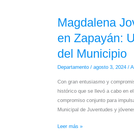
Magdalena
Joven
Magdalena Jov
Firma
el
en Zapayán: U
Pacto
por
del Municipio
las
Juventudes
Departamento
/
agosto 3, 2024
/
A
en
Con gran entusiasmo y compromiso
Zapayán:
histórico que se llevó a cabo en 
Un
compromiso conjunto para impulsar 
Compromiso
Municipal de Juventudes y jóvenes
Histórico
para
Leer más »
el