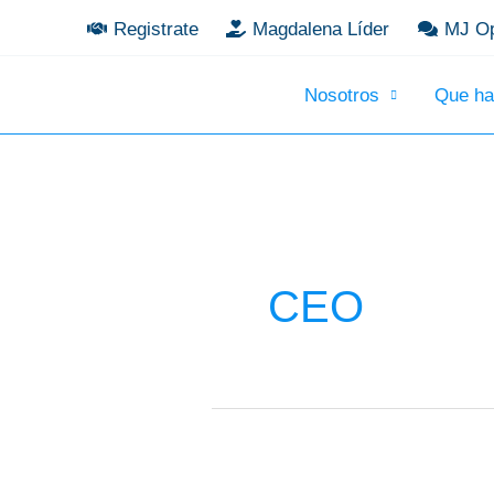
Ir
Registrate
Magdalena Líder
MJ Op
al
contenido
Nosotros
Que h
CEO
Magdalena