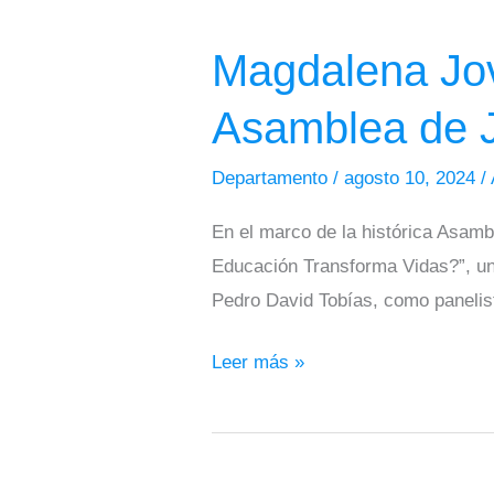
Joven
Magdalena Jove
Participa
en
Asamblea de 
el
Foro
Departamento
/
agosto 10, 2024
/
principal
En el marco de la histórica Asam
de
Educación Transforma Vidas?”, un
la
Pedro David Tobías, como panelis
Asamblea
de
Leer más »
Juventudes
de
Zapayán,
Magdalena