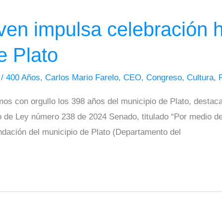
en impulsa celebración hi
e Plato
4
/
400 Años
,
Carlos Mario Farelo
,
CEO
,
Congreso
,
Cultura
,
 con orgullo los 398 años del municipio de Plato, destacan
to de Ley número 238 de 2024 Senado, titulado “Por medio del
ndación del municipio de Plato (Departamento del