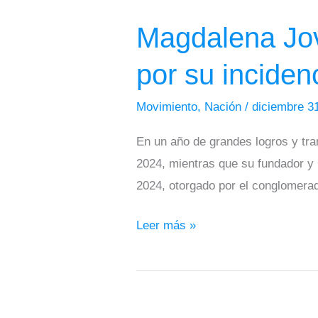
Joven:
Magdalena Jov
Organización
Juvenil
por su inciden
del
Año
Movimiento
,
Nación
/
diciembre 3
2024
En un año de grandes logros y tr
por
2024, mientras que su fundador y
su
2024, otorgado por el conglomera
incidencia
y
Leer más »
Liderazgo
Regional
Magdalena