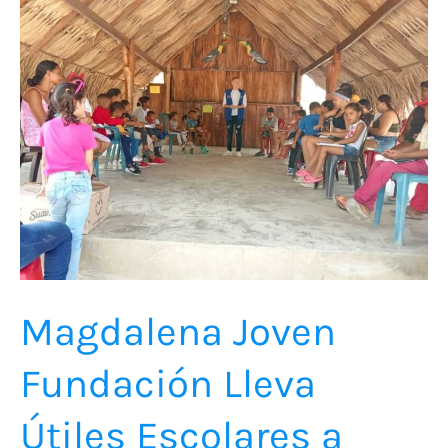
Joven
Fundación
Lleva
Útiles
Escolares
a
Niños
de
Salaminita
Magdalena Joven
Fundación Lleva
Útiles Escolares a