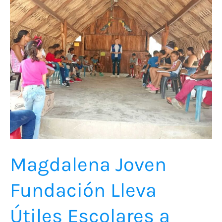
Joven
Fundación
Lleva
Útiles
Escolares
a
Niños
de
Salaminita
Magdalena Joven
Fundación Lleva
Útiles Escolares a